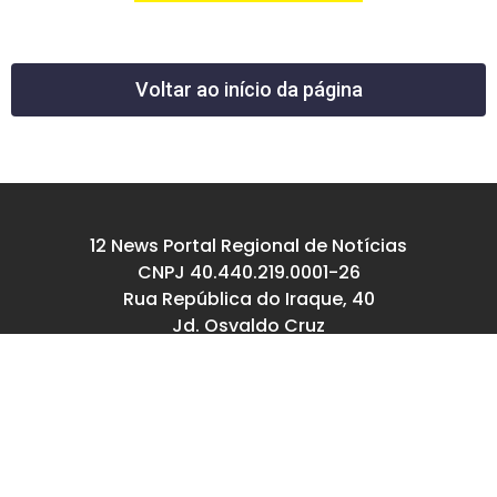
Voltar ao início da página
12 News Portal Regional de Notícias
CNPJ 40.440.219.0001-26
Rua República do Iraque, 40
Jd. Osvaldo Cruz
São José dos Campos – SP
tel: (12) 99605-5779
email: contato@12news.com.br
Chefe de Redação:
Mariana Rodrigues MTB 94740/SP
Jornalista: