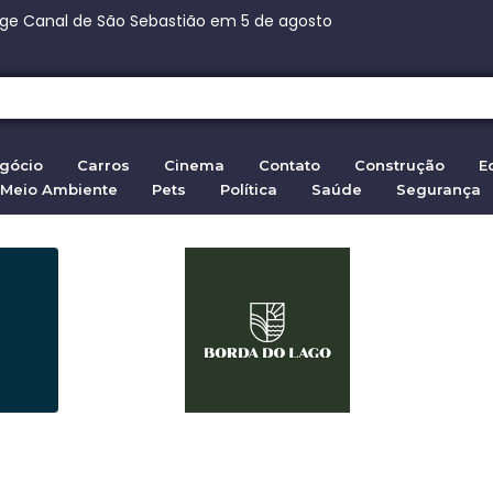
ça Paulista: 270 vagas na fábrica de chocolates
nça Paulista: 270 vagas na fábrica de chocolates
,7 bi para
eita ação da família de Moraes contra senador
 em Ceuta: 72.000 entram da Marrocos em 2026
gócio
Carros
Cinema
Contato
Construção
E
Meio Ambiente
Pets
Política
Saúde
Segurança