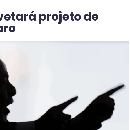
vetará projeto de
aro