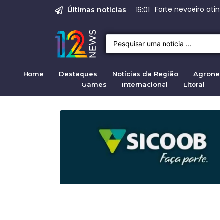
Emprego em Bragan
Empregos em Braga
BNDES aprova R$ 3
Justiça de SP rej
Crise migratória
08:00
Últimas notícias
Home
Destaques
Notícias da Região
Agrone
Games
Internacional
Litoral