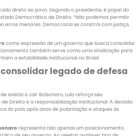
ado direto ao povo. Segundo o presidente, é papel do
Estado Democrático de Direito. “Não podemos permitir
o erros menores. Democracia se constrói com justiça,
ro
como expressão de um governo que busca consolidar
osicionamento também serve como uma sinalização para
m a estabilidade institucional no Brasil.
 consolidar legado de defesa
e anistia a Jair Bolsonaro, Lula reforça seu
 Direito e a responsabilização institucional. A decisão
ica do país após anos de polarização e ataques às
lsonaro
representa não apenas um posicionamento
dico de seu governo. Ao rejeitar qualquer tipo de