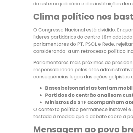
do sistema judiciário e das instituições de
Clima político nos bas
O Congresso Nacional está dividido. Enquan
líderes partidários do centro têm adotado 
parlamentares do PT, PSOL e Rede, rejeitam
considerando-a um retrocesso político ina
Parlamentares mais próximos ao preside
responsabilidade pelos atos administrativos
consequências legais das ações golpistas c
Bases bolsonaristas tentam mobiliz
Partidos do centrão analisam custo
Ministros do STF acompanham at
O contexto político permanece instável e 
testada à medida que o debate sobre a possí
Mensagem ao povo bra