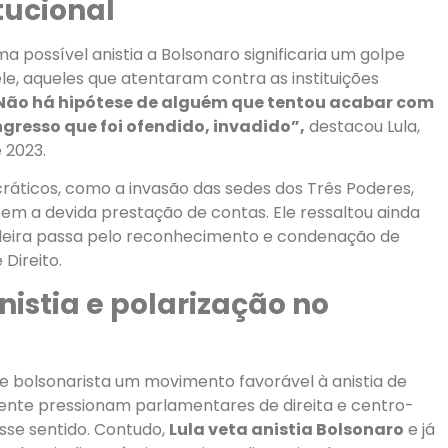
tucional
a possível anistia a Bolsonaro significaria um golpe
le, aqueles que atentaram contra as instituições
Não há hipótese de alguém que tentou acabar com
gresso que foi ofendido, invadido”,
destacou Lula,
 2023.
cráticos, como a invasão das sedes dos Três Poderes,
m a devida prestação de contas. Ele ressaltou ainda
ileira passa pelo reconhecimento e condenação de
Direito.
nistia e polarização no
e bolsonarista um movimento favorável à anistia de
dente pressionam parlamentares de direita e centro-
esse sentido. Contudo,
Lula veta anistia Bolsonaro
e já