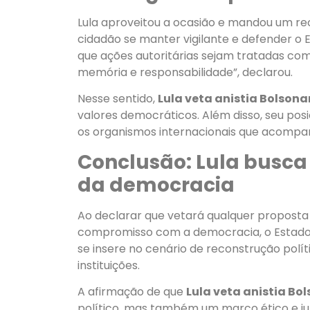
Lula aproveitou a ocasião e mandou um rec
cidadão se manter vigilante e defender o 
que ações autoritárias sejam tratadas com
memória e responsabilidade”, declarou.
Nesse sentido,
Lula veta anistia Bolsona
valores democráticos. Além disso, seu p
os organismos internacionais que acompanha
Conclusão: Lula busca
da democracia
Ao declarar que vetará qualquer proposta d
compromisso com a democracia, o Estado de
se insere no cenário de reconstrução polít
instituições.
A afirmação de que
Lula veta anistia Bo
político, mas também um marco ético e jurí