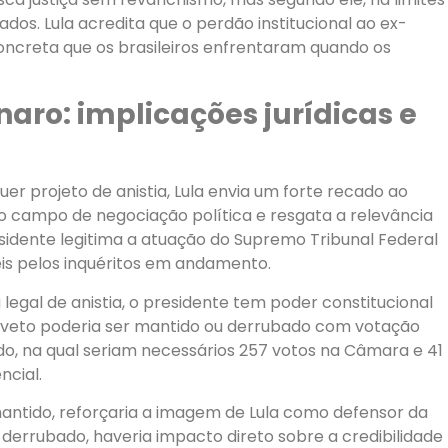
ados. Lula acredita que o perdão institucional ao ex-
concreta que os brasileiros enfrentaram quando os
naro: implicações jurídicas e
r projeto de anistia, Lula envia um forte recado ao
a o campo de negociação política e resgata a relevância
esidente legitima a atuação do Supremo Tribunal Federal
eis pelos inquéritos em andamento.
gal de anistia, o presidente tem poder constitucional
o veto poderia ser mantido ou derrubado com votação
, na qual seriam necessários 257 votos na Câmara e 41
ncial.
mantido, reforçaria a imagem de Lula como defensor da
a derrubado, haveria impacto direto sobre a credibilidade