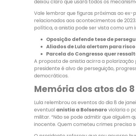
deixou claro que usará todos os mecanismo
Vale lembrar que figuras próximas ao ex-
relacionados aos acontecimentos de 2023. 
política, a anistia pode ser vista como um
Oposição defende tese de persegui
Aliados de Lula alertam para risc
Parcela do Congresso quer ressalt
A proposta de anistia acirra a polarização
presidente é alvo de perseguição, progress
democráticos.
Memória dos atos do 8 
Lula relembrou os eventos do dia 8 de jan
eventual
anistia a Bolsonaro
violaria o 
militar. “Não se pode admitir que alguém 
inocente. Quem cometeu crimes precisa se
O presidente reforçou que seu governo bus