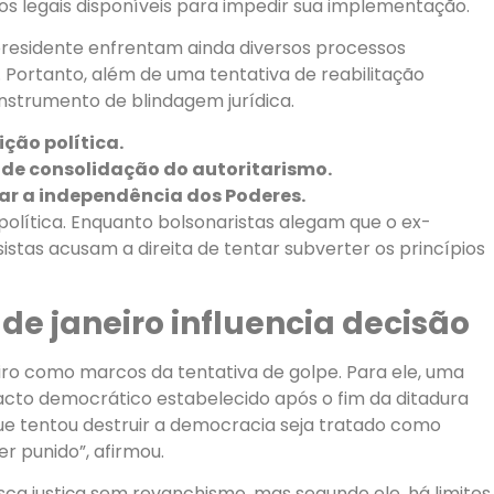
s legais disponíveis para impedir sua implementação.
presidente enfrentam ainda diversos processos
Portanto, além de uma tentativa de reabilitação
 instrumento de blindagem jurídica.
ção política.
o de consolidação do autoritarismo.
ar a independência dos Poderes.
 política. Enquanto bolsonaristas alegam que o ex-
istas acusam a direita de tentar subverter os princípios
de janeiro influencia decisão
eiro como marcos da tentativa de golpe. Para ele, uma
pacto democrático estabelecido após o fim da ditadura
que tentou destruir a democracia seja tratado como
r punido”, afirmou.
ca justiça sem revanchismo, mas segundo ele, há limites