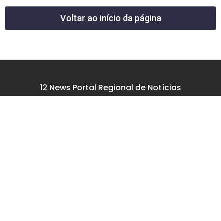
Voltar ao início da página
12 News Portal Regional de Notícias
CNPJ 40.440.219.0001-26
Rua República do Iraque, 40
Jd. Osvaldo Cruz
São José dos Campos – SP
tel: (12) 99605-5779
email: contato@12news.com.br
Chefe de Redação:
Mariana Rodrigues MTB 94740/SP
Jornalista:
Francisco Leandro – MTB 93780/SP