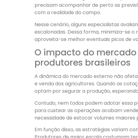
precisam acompanhar de perto as previsõe
com a realidade do campo.
Nesse cenário, alguns especialistas avali
escalonadas. Dessa forma, minimiza-se o 
aproveita-se melhor eventuais picos de va
O impacto do mercado 
produtores brasileiros
A dinâmica do mercado externo não afeta
e venda dos agricultores. Quando as cota
optam por segurar a produção, esperand
Contudo, nem todos podem adotar essa po
para custear as operações acabam vende
necessidade de estocar volumes maiores p
Em função disso, as estratégias variam con
Produtores de maior escala costumam te