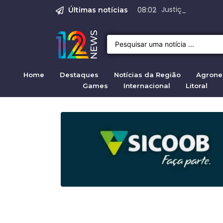
Justiça para mulh
Justiça pela mul
Justiça pela Mul
Quirno destaca di
Operação Sem Des
08:02
Últimas notícias
Home
Destaques
Notícias da Região
Agrone
Games
Internacional
Litoral