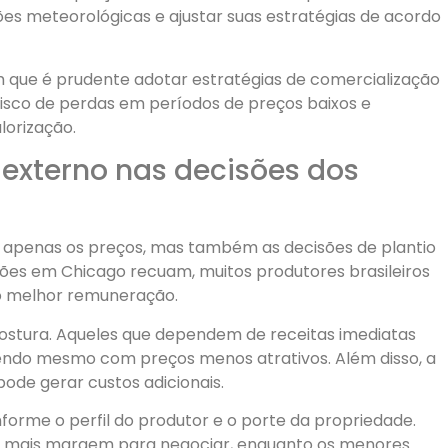
s meteorológicas e ajustar suas estratégias de acordo
am que é prudente adotar estratégias de comercialização
risco de perdas em períodos de preços baixos e
lorização.
externo nas decisões dos
 apenas os preços, mas também as decisões de plantio
ções em Chicago recuam, muitos produtores brasileiros
o melhor remuneração.
stura. Aqueles que dependem de receitas imediatas
ndo mesmo com preços menos atrativos. Além disso, a
ode gerar custos adicionais.
forme o perfil do produtor e o porte da propriedade.
r mais margem para negociar, enquanto os menores