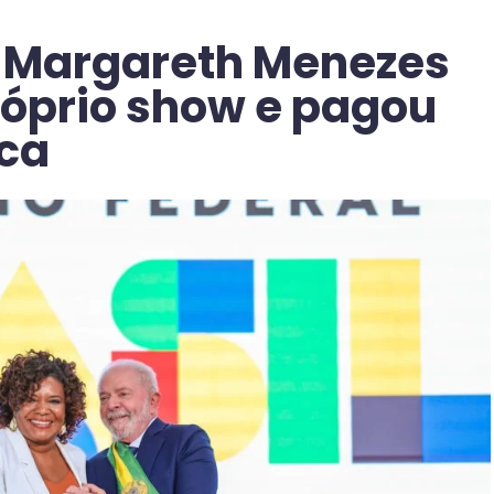
a, Margareth Menezes
róprio show e pagou
ica