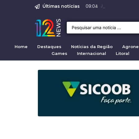
Justiça para mulh
Justiça pela mul
Justiça pela Mul
Quirno destaca di
Operação Sem Des
08:02
Últimas notícias
Home
Destaques
Notícias da Região
Agrone
Games
Internacional
Litoral