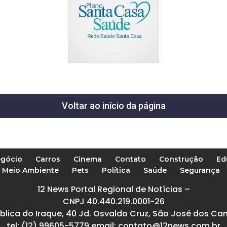
Voltar ao início da página
gócio
Carros
Cinema
Contato
Construção
Ed
Meio Ambiente
Pets
Política
Saúde
Segurança
12 News Portal Regional de Notícias –
CNPJ 40.440.219.0001-26
blica do Iraque, 40 Jd. Osvaldo Cruz, São José dos Ca
tel: (12) 99605-5779 email: contato@12news.com.br