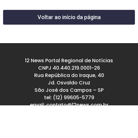
Voltar ao início da página
12 News Portal Regional de Notícias
CNPJ 40.440.219.0001-26
Rua República do Iraque, 40
Jd. Osvaldo Cruz
São José dos Campos – SP
tel: (12) 99605-5779
email: contato@12news.com.br
Chefe de Redação:
Mariana Rodrigues MTB 94740/SP
Jornalista:
Francisco Leandro – MTB 93780/SP