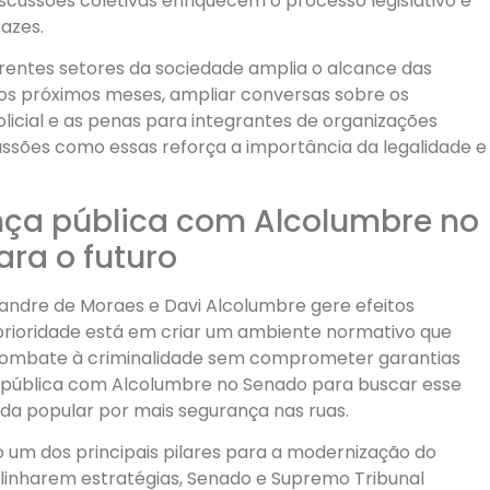
iscussões coletivas enriquecem o processo legislativo e
cazes.
erentes setores da sociedade amplia o alcance das
os próximos meses, ampliar conversas sobre os
licial e as penas para integrantes de organizações
ussões como essas reforça a importância da legalidade e
nça pública com Alcolumbre no
ara o futuro
xandre de Moraes e Davi Alcolumbre gere efeitos
A prioridade está em criar um ambiente normativo que
 combate à criminalidade sem comprometer garantias
a pública com Alcolumbre no Senado para buscar esse
nda popular por mais segurança nas ruas.
o um dos principais pilares para a modernização do
linharem estratégias, Senado e Supremo Tribunal