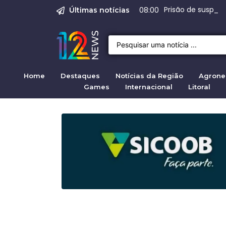
O Assassinato de Je
Justiça pela mul
Prisão de suspeit
STF autoriza bus
Range Rover Evoq
08:00
Últimas notícias
Home
Destaques
Notícias da Região
Agrone
Games
Internacional
Litoral