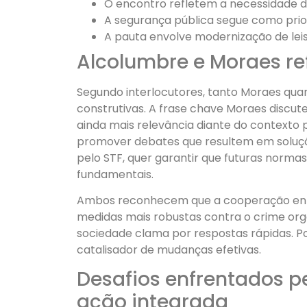
O encontro refletem a necessidade de
A segurança pública segue como prior
A pauta envolve modernização de leis 
Alcolumbre e Moraes re
Segundo interlocutores, tanto Moraes qu
construtivas. A frase chave Moraes disc
ainda mais relevância diante do contexto p
promover debates que resultem em soluçõe
pelo STF, quer garantir que futuras normas
fundamentais.
Ambos reconhecem que a cooperação entre 
medidas mais robustas contra o crime org
sociedade clama por respostas rápidas. P
catalisador de mudanças efetivas.
Desafios enfrentados p
ação integrada