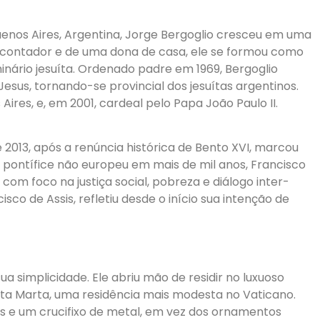
enos Aires, Argentina, Jorge Bergoglio cresceu em uma
 um contador e de uma dona de casa, ele se formou como
inário jesuíta. Ordenado padre em 1969, Bergoglio
us, tornando-se provincial dos jesuítas argentinos.
ires, e, em 2001, cardeal pelo Papa João Paulo II.
2013, após a renúncia histórica de Bento XVI, marcou
ontífice não europeu em mais de mil anos, Francisco
om foco na justiça social, pobreza e diálogo inter-
isco de Assis, refletiu desde o início sua intenção de
ua simplicidade. Ele abriu mão de residir no luxuoso
nta Marta, uma residência mais modesta no Vaticano.
es e um crucifixo de metal, em vez dos ornamentos