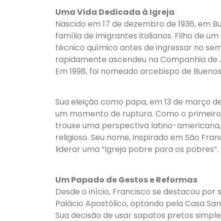
Uma Vida Dedicada à Igreja
Nascido em 17 de dezembro de 1936, em Bu
família de imigrantes italianos. Filho de
técnico químico antes de ingressar no sem
rapidamente ascendeu na Companhia de Jes
Em 1998, foi nomeado arcebispo de Buenos A
Sua eleição como papa, em 13 de março de 
um momento de ruptura. Como o primeiro p
trouxe uma perspectiva latino-americana, c
religioso. Seu nome, inspirado em São Franc
liderar uma “Igreja pobre para os pobres”.
Um Papado de Gestos e Reformas
Desde o início, Francisco se destacou por s
Palácio Apostólico, optando pela Casa Sa
Sua decisão de usar sapatos pretos simpl