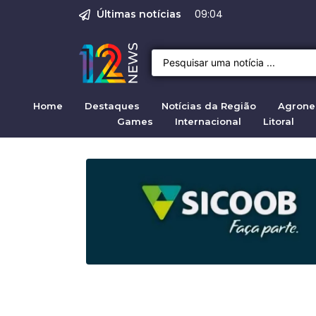
Justiça para mulh
Justiça pela mul
Justiça pela Mul
Quirno destaca di
Operação Sem Des
08:02
Últimas notícias
Home
Destaques
Notícias da Região
Agrone
Games
Internacional
Litoral