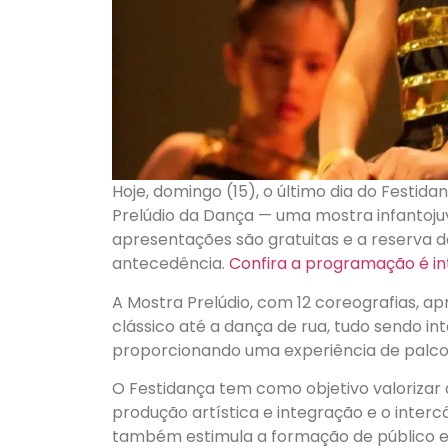
Hoje, domingo (15), o último dia do Festida
Prelúdio da Dança — uma mostra infantojuve
apresentações são gratuitas e a reserva de
antecedência.
Confira a programação é in
A Mostra Prelúdio, com 12 coreografias, ap
clássico até a dança de rua, tudo sendo in
proporcionando uma experiência de palco 
O Festidança tem como objetivo valorizar a
produção artística e integração e o interc
também estimula a formação de público e