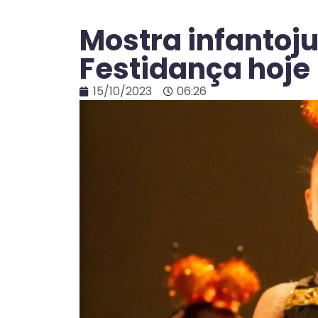
Mostra infantoju
Festidança hoje 
15/10/2023
06:26