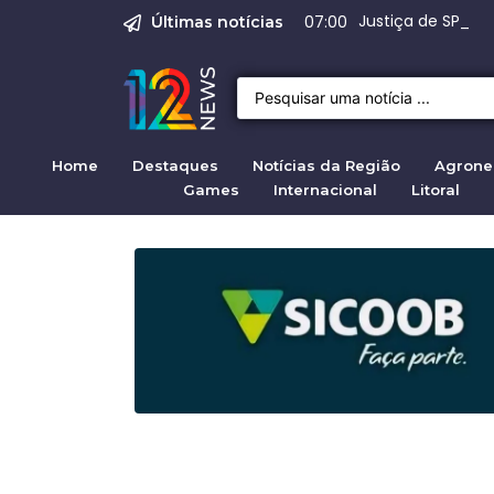
Emprego em Bragan
Empregos em Braga
Justiça de SP rej
Crise migratória
Projeto de Lei 47
07:00
Últimas notícias
Home
Destaques
Notícias da Região
Agrone
Games
Internacional
Litoral