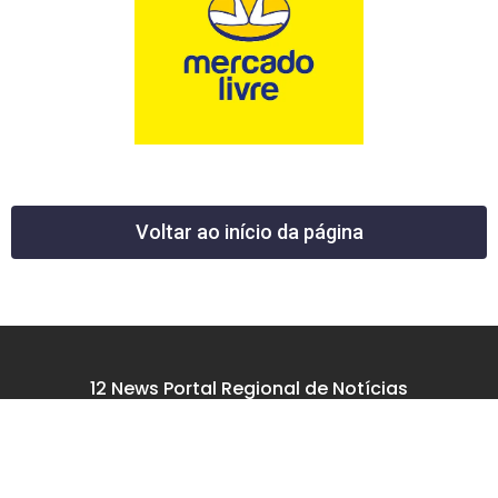
Voltar ao início da página
12 News Portal Regional de Notícias
CNPJ 40.440.219.0001-26
Rua República do Iraque, 40
Jd. Osvaldo Cruz
São José dos Campos – SP