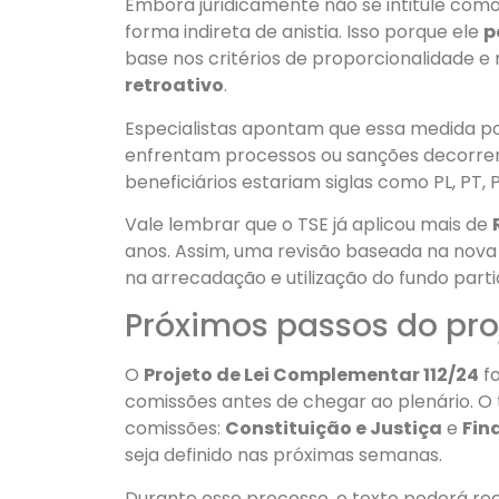
Embora juridicamente não se intitule como 
forma indireta de anistia. Isso porque ele
p
base nos critérios de proporcionalidade e r
retroativo
.
Especialistas apontam que essa medida p
enfrentam processos ou sanções decorrent
beneficiários estariam siglas como PL, PT, 
Vale lembrar que o TSE já aplicou mais de
anos. Assim, uma revisão baseada na nova
na arrecadação e utilização do fundo parti
Próximos passos do pro
O
Projeto de Lei Complementar 112/24
fo
comissões antes de chegar ao plenário. O
comissões:
Constituição e Justiça
e
Fin
seja definido nas próximas semanas.
Durante esse processo, o texto poderá re