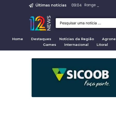
Justiça para mulh
Justiça pela mul
Justiça pela Mul
Quirno destaca di
Range Rover Evoq
09:04
Últimas notícias
Home
Destaques
Notícias da Região
Agrone
Games
Internacional
Litoral