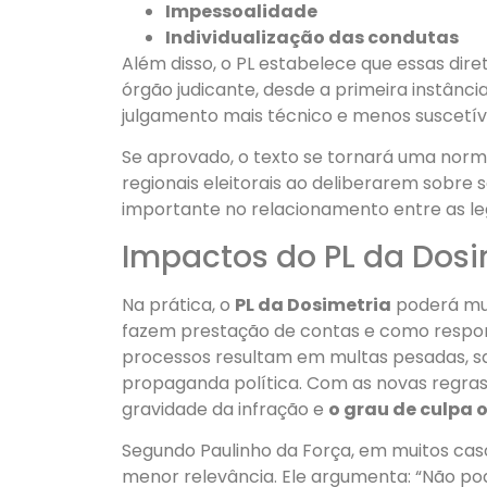
Impessoalidade
Individualização das condutas
Além disso, o PL estabelece que essas dir
órgão judicante, desde a primeira instância
julgamento mais técnico e menos suscetíve
Se aprovado, o texto se tornará uma norma
regionais eleitorais ao deliberarem sobre
importante no relacionamento entre as lege
Impactos do PL da Dosi
Na prática, o
PL da Dosimetria
poderá mud
fazem prestação de contas e como respond
processos resultam em multas pesadas, sa
propaganda política. Com as novas regras
gravidade da infração e
o grau de culpa 
Segundo Paulinho da Força, em muitos caso
menor relevância. Ele argumenta: “Não po