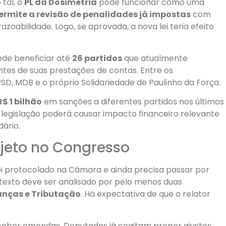
tal, o
PL da Dosimetria
pode funcionar como uma
ermite a revisão de penalidades já impostas
com
azoabilidade. Logo, se aprovada, a nova lei teria efeito
ode beneficiar até
26 partidos
que atualmente
es de suas prestações de contas. Entre os
PSD, MDB e o próprio Solidariedade de Paulinho da Força.
R$ 1 bilhão
em sanções a diferentes partidos nos últimos
 legislação poderá causar impacto financeiro relevante
dário.
jeto no Congresso
i protocolado na Câmara e ainda precisa passar por
 texto deve ser analisado por pelo menos duas
anças e Tributação
. Há expectativa de que o relator
ceber emendas. Deputados já cogitam propor ajustes