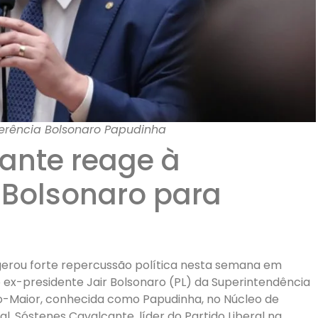
erência Bolsonaro Papudinha
ante reage à
 Bolsonaro para
erou forte repercussão política nesta semana em
o ex-presidente Jair Bolsonaro (PL) da Superintendência
do-Maior, conhecida como Papudinha, no Núcleo de
ral. Sóstenes Cavalcante, líder do Partido Liberal na