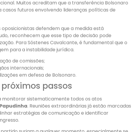
tucional. Muitos acreditam que a transferência Bolsonaro
casos futuros envolvendo lideranças políticas de
s oposicionistas defendem que a medida está
udo, reconhecem que esse tipo de decisão pode
arização. Para Sóstenes Cavalcante, é fundamental que o
m para a instabilidade jurídica.
ação de comissões;
ãos internacionais;
lizações em defesa de Bolsonaro.
e próximos passos
a monitorar sistematicamente todos os atos
 Papudinha
. Reuniões extraordinárias já estão marcadas
linhar estratégias de comunicação e identificar
ongresso.
partido surjam a qualquer momento, especialmente se