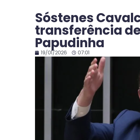
Sóstenes Cavalc
transferência d
Papudinha
19/01/2026
07:01