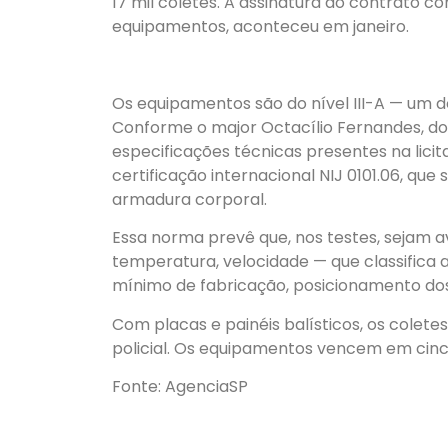
17 mil coletes. A assinatura do contrato 
equipamentos, aconteceu em janeiro.
Os equipamentos são do nível III-A — um d
Conforme o major Octacílio Fernandes, do C
especificações técnicas presentes na li
certificação internacional NIJ 0101.06, q
armadura corporal.
Essa norma prevê que, nos testes, sejam 
temperatura, velocidade — que classifica
mínimo de fabricação, posicionamento dos 
Com placas e painéis balísticos, os colet
policial. Os equipamentos vencem em cinc
Fonte: AgenciaSP