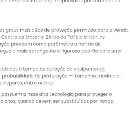
com a empresa Protecop, responsável por fornecer os
os graus mais altos de proteção permitido para a venda.
entro de Material Bélico da Polícia Militar, as
citação preveem como parâmetro a norma de
ue segue o mais abrangente e rigoroso padrão para uma
avaliados o tempo de duração do equipamento,
 a probabilidade de perfuração —, tamanho máximo e
disparos, entre outros.
es possuem a mais alta tecnologia para proteger o
o anos, quando devem ser substituídos por novos.