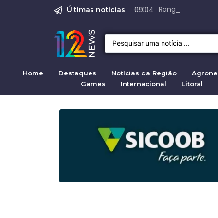
Justiça para mulh
Justiça pela mul
Justiça pela Mul
Quirno destaca di
Range Rover Evoq
09:04
Últimas notícias
Home
Destaques
Notícias da Região
Agrone
Games
Internacional
Litoral