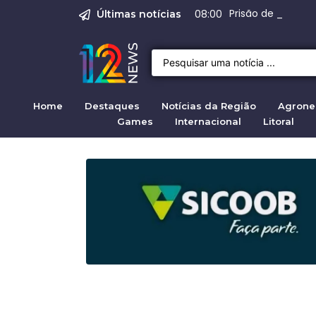
O Assassinato de Je
Justiça pela mul
Prisão de suspeit
STF autoriza bus
Range Rover Evoq
08:00
Últimas notícias
Home
Destaques
Notícias da Região
Agrone
Games
Internacional
Litoral