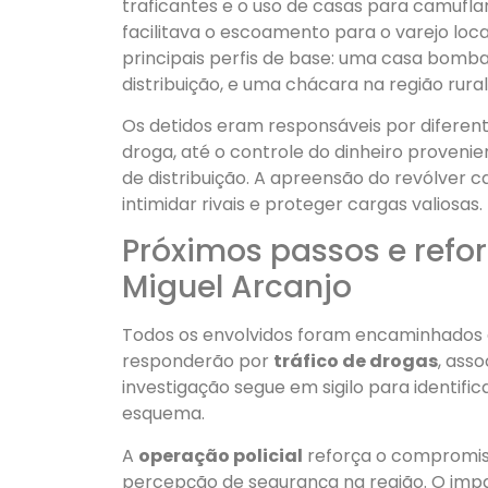
traficantes e o uso de casas para camufl
facilitava o escoamento para o varejo loca
principais perfis de base: uma casa bomb
distribuição, e uma chácara na região rural
Os detidos eram responsáveis por diferent
droga, até o controle do dinheiro proveni
de distribuição. A apreensão do revólver c
intimidar rivais e proteger cargas valiosas.
Próximos passos e ref
Miguel Arcanjo
Todos os envolvidos foram encaminhados à
responderão por
tráfico de drogas
, ass
investigação segue em sigilo para identifi
esquema.
A
operação policial
reforça o compromiss
percepção de segurança na região. O impa