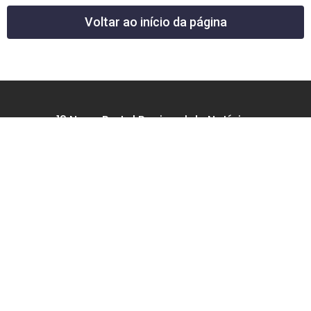
Voltar ao início da página
12 News Portal Regional de Notícias
CNPJ 40.440.219.0001-26
Rua República do Iraque, 40
Jd. Osvaldo Cruz
São José dos Campos – SP
tel: (12) 99605-5779
email: contato@12news.com.br
Chefe de Redação:
Mariana Rodrigues MTB 94740/SP
Jornalista:
Francisco Leandro – MTB 93780/SP