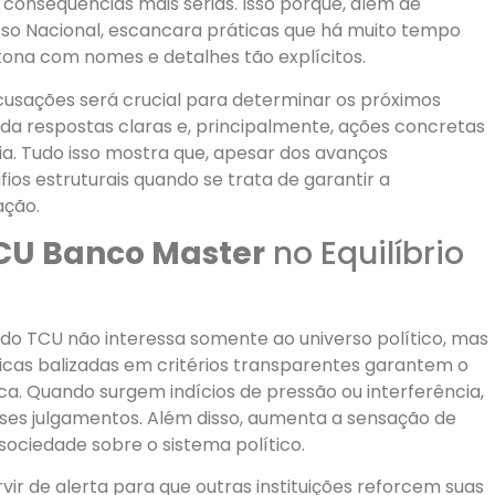
 consequências mais sérias. Isso porque, além de
so Nacional, escancara práticas que há muito tempo
 tona com nomes e detalhes tão explícitos.
cusações será crucial para determinar os próximos
da respostas claras e, principalmente, ações concretas
ia. Tudo isso mostra que, apesar dos avanços
fios estruturais quando se trata de garantir a
ação.
CU Banco Master
no Equilíbrio
 do TCU não interessa somente ao universo político, mas
nicas balizadas em critérios transparentes garantem o
a. Quando surgem indícios de pressão ou interferência,
ses julgamentos. Além disso, aumenta a sensação de
ociedade sobre o sistema político.
r de alerta para que outras instituições reforcem suas