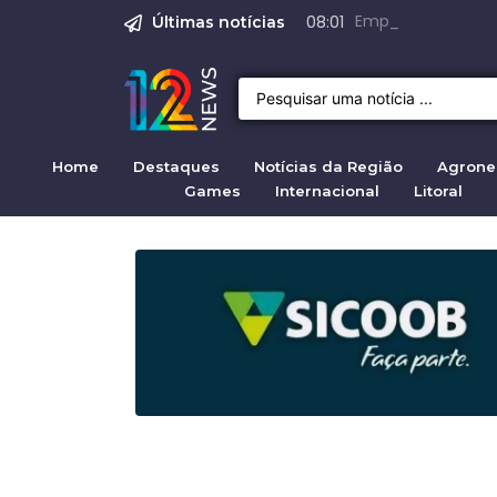
Operação Caraguá 
Empregos em Brag
Produção do melh
Crise migratória
Projeto de Lei 47
08:01
Últimas notícias
Home
Destaques
Notícias da Região
Agrone
Games
Internacional
Litoral