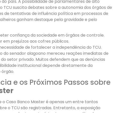
o do país. A possibilidade de parlamentares de alto
 do TCU suscita debates sobre a autonomia dos órgãos de
s de tentativas de influência política em processos de
Calheiros ganham destaque pela gravidade e pelo
eter confiança da sociedade em órgãos de controle.
r em prejuízos aos cofres públicos.
necessidade de fortalecer a independência do TCU.
ção do senador alagoano mereceu reações imediatas de
as do setor privado. Muitos defendem que as denúncias
dibilidade institucional depende diretamente da
 órgão.
cia e os Próximos Passos sobre
ster
ue o Caso Banco Master é apenas um entre tantos
bre o TCU são registradas. Entretanto, a exposição