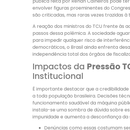
pública feita por Renan Calheiros pode ter
envolver figuras proeminentes do Congres
são criticadas, mas raras vezes trazidas à
A reação dos ministros do TCU frente às a
passos dessa polêmica. A sociedade aguar
para impedir qualquer risco de interferênc
democráticos, o Brasil ainda enfrenta desa
independência total dos órgãos de fiscaliz
Impactos da
Pressão T
Institucional
É importante destacar que a credibilidade
a toda população brasileira. Decisões téc
funcionamento saudável da máquina públic
instala-se uma sombra de dúvida sobre es
impunidade e aumenta a desconfiança da s
Denúncias como essas costumam servi