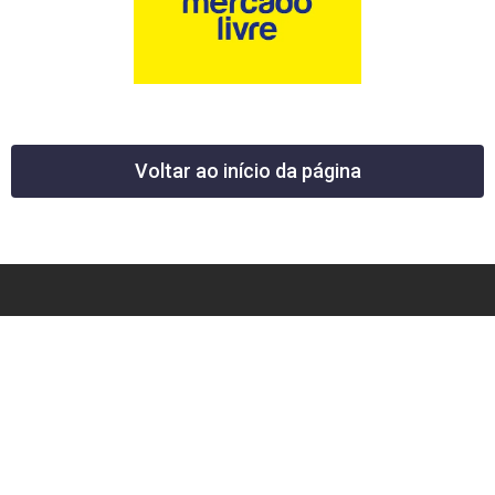
Voltar ao início da página
12 News Portal Regional de Notícias
CNPJ 40.440.219.0001-26
Rua República do Iraque, 40
Jd. Osvaldo Cruz
São José dos Campos – SP
tel: (12) 99605-5779
email: contato@12news.com.br