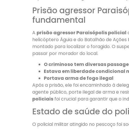
Prisão agressor Paraisóp
fundamental
A
prisão agressor Paraisópolis policial
a
helicóptero Águia e do Batalhão de Ações 
montado para localizar o foragido. O susp
passar por morador do local.
O criminoso tem diversas passagen
Estava em liberdade condicional
Portava arma de fogo ilegal
Após a prisão, ele foi encaminhado à dele
agente público, porte ilegal de arma e resi
policiais
foi crucial para garantir que o i
Estado de saúde do pol
O policial militar atingido no pescoço foi 