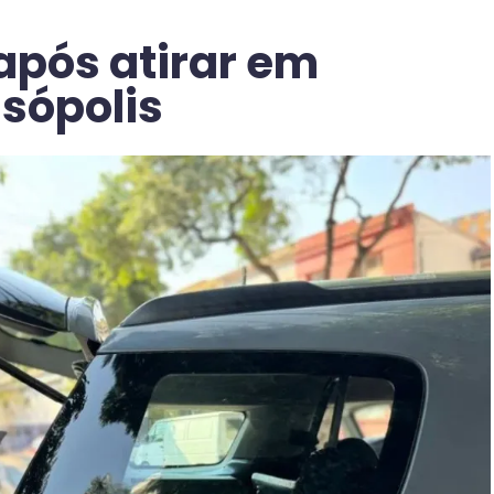
pós atirar em
isópolis