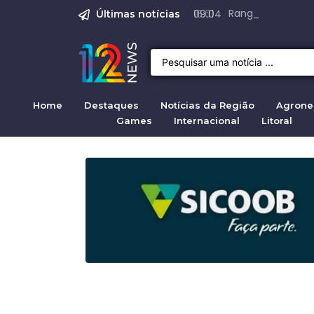
Justiça para mulh
Justiça pela mul
Justiça pela Mul
Quirno destaca di
Range Rover Evoq
09:04
Últimas notícias
Home
Destaques
Notícias da Região
Agrone
Games
Internacional
Litoral