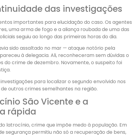
ntinuidade das investigações
entos importantes para elucidação do caso. Os agentes
res, uma arma de fogo e a aliança roubada de uma das
liciais seguiu ao longo das primeiras horas do dia.
avia sido assaltado no mar — ataque notório pela
areceu à delegacia. Ali, reconheceram sem dúvidas o
s do crime de dezembro. Novamente, o suspeito foi
tiça.
s investigações para localizar o segundo envolvido nos
 de outros crimes semelhantes na região.
cínio São Vicente e a
a rápida
do latrocínio, crime que impõe medo à população. Em
 de segurança permitiu não só a recuperação de bens,