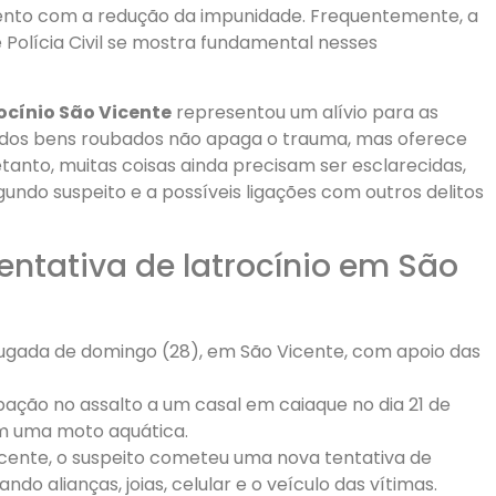
o com a redução da impunidade. Frequentemente, a
e Polícia Civil se mostra fundamental nesses
rocínio São Vicente
representou um alívio para as
te dos bens roubados não apaga o trauma, mas oferece
etanto, muitas coisas ainda precisam ser esclarecidas,
ndo suspeito e a possíveis ligações com outros delitos
entativa de latrocínio em São
ugada de domingo (28), em São Vicente, com apoio das
pação no assalto a um casal em caiaque no dia 21 de
m uma moto aquática.
cente, o suspeito cometeu uma nova tentativa de
ndo alianças, joias, celular e o veículo das vítimas.