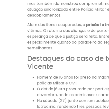
mas também demonstrou comprometiment
atuação sincronizada entre Polícia Militar 
desdobramentos.
Além dos itens recuperados, a
prisão lat
vítimas. O retorno das alianças e de par
esperança de que a justiça será feita. Entr
especialmente quanto ao paradeiro do segu
semelhantes.
Destaques do caso de t
Vicente
Homem de 18 anos foi preso na madr
polícias Militar e Civil.
O detido já era procurado por partici
dezembro, onde os criminosos usara
No sábado (27), junto com um adoles
latrocínio, rendendo três pessoas, leva