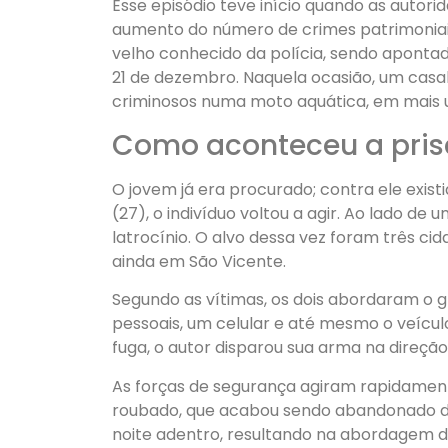
Esse episódio teve início quando as autori
aumento do número de crimes patrimoniai
velho conhecido da polícia, sendo apont
21 de dezembro. Naquela ocasião, um casa
criminosos numa moto aquática, em mais 
Como aconteceu a prisã
O jovem já era procurado; contra ele exis
(27), o indivíduo voltou a agir. Ao lado de
latrocínio. O alvo dessa vez foram três c
ainda em São Vicente.
Segundo as vítimas, os dois abordaram o g
pessoais, um celular e até mesmo o veícul
fuga, o autor disparou sua arma na direção 
As forças de segurança agiram rapidamente.
roubado, que acabou sendo abandonado dur
noite adentro, resultando na abordagem d