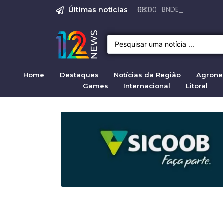
Emprego em Bragan
Empregos em Braga
BNDES aprova R$ 3
Justiça de SP rej
Crise migratória
08:00
Últimas notícias
Home
Destaques
Notícias da Região
Agrone
Games
Internacional
Litoral