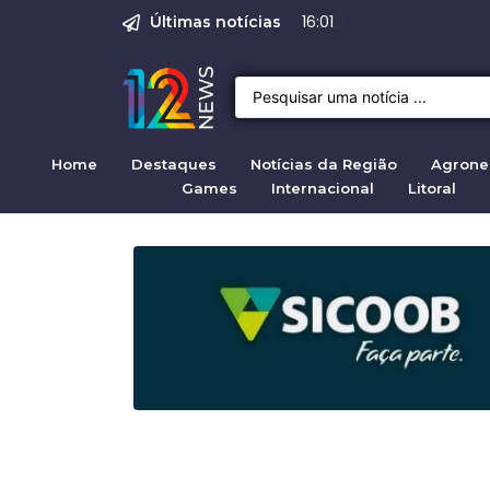
Emprego em Bragan
Empregos em Braga
BNDES aprova R$ 3
Justiça de SP rej
Crise migratória
08:00
Últimas notícias
Home
Destaques
Notícias da Região
Agrone
Games
Internacional
Litoral