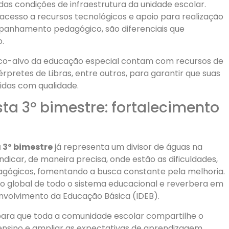
 condições de infraestrutura da unidade escolar.
 acesso a recursos tecnológicos e apoio para realização
panhamento pedagógico, são diferenciais que
.
ico-alvo da educação especial contam com recursos de
érpretes de Libras, entre outros, para garantir que suas
idas com qualidade.
ta 3º bimestre: fortalecimento
 3º bimestre
já representa um divisor de águas na
ndicar, de maneira precisa, onde estão as dificuldades,
gógicos, fomentando a busca constante pela melhoria.
o global de todo o sistema educacional e reverbera em
envolvimento da Educação Básica (IDEB).
 para que toda a comunidade escolar compartilhe o
ensino e ampliar as expectativas de aprendizagem.