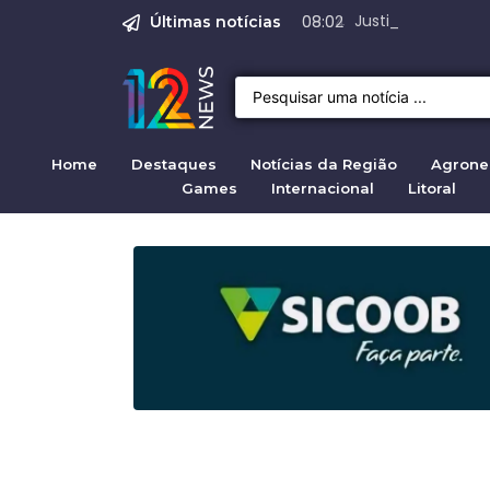
Justiça para mulh
Justiça pela mul
Justiça pela Mul
Quirno destaca di
Operação Sem Des
08:02
Últimas notícias
Home
Destaques
Notícias da Região
Agrone
Games
Internacional
Litoral