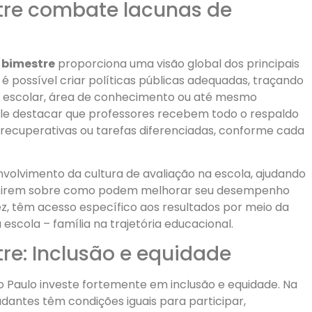
stre combate lacunas de
º bimestre
proporciona uma visão global dos principais
é possível criar políticas públicas adequadas, traçando
pa escolar, área de conhecimento ou até mesmo
Vale destacar que professores recebem todo o respaldo
s recuperativas ou tarefas diferenciadas, conforme cada
nvolvimento da cultura de avaliação na escola, ajudando
letirem sobre como podem melhorar seu desempenho
ez, têm acesso específico aos resultados por meio da
escola – família na trajetória educacional.
tre: Inclusão e equidade
o Paulo investe fortemente em inclusão e equidade. Na
udantes têm condições iguais para participar,