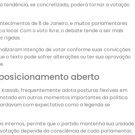
a tendência, se concretizada, poderá tornar a votação
contecimentos de 8 de Janeiro, e muitos parlamentares
ca local. Com o voto livre, o debate tende a ser mais
 rígidas.
 sinalizaram intenção de votar conforme suas convicções
que o texto pode sofrer alterações ou ter sua aprovação
e.
e posicionamento aberto
e Kassab, frequentemente adota posturas flexíveis em
oi notada em outros momentos importantes da política
s aguardavam com expectativa como a legenda se
es internos, permite que o partido mantenha sua unidade
votação depende da consciência de cada parlamentar,