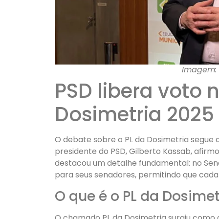
Imagem: P
PSD libera voto 
Dosimetria 2025
O debate sobre o PL da Dosimetria segue ac
presidente do PSD, Gilberto Kassab, afirm
destacou um detalhe fundamental: no Senad
para seus senadores, permitindo que cad
O que é o PL da Dosimet
O chamado PL da Dosimetria surgiu como al