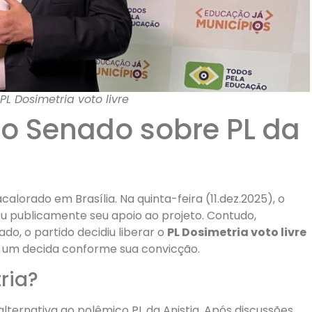
L Dosimetria voto livre
no Senado sobre PL da
alorado em Brasília. Na quinta-feira (11.dez.2025), o
ou publicamente seu apoio ao projeto. Contudo,
o, o partido decidiu liberar o
PL Dosimetria voto livre
a um decida conforme sua convicção.
ria?
ternativa ao polêmico PL da Anistia. Após discussões