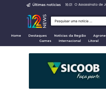
Justiça para mulh
Justiça pela mul
Justiça pela Mul
Quirno destaca di
Range Rover Evo
09:04
Últimas notícias
Home
Destaques
Notícias da Região
Agrone
Games
Internacional
Litoral