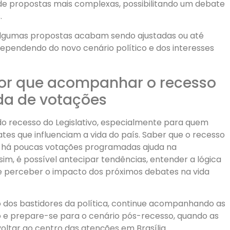
de propostas mais complexas, possibilitando um debate
.
 algumas propostas acabam sendo ajustadas ou até
ependendo do novo cenário político e dos interesses
por que acompanhar o recesso
nda de votações
o recesso do Legislativo, especialmente para quem
es que influenciam a vida do país. Saber que o recesso
ue há poucas votações programadas ajuda na
im, é possível antecipar tendências, entender a lógica
e perceber o impacto dos próximos debates na vida
o dos bastidores da política, continue acompanhando as
vo e prepare-se para o cenário pós-recesso, quando as
oltar ao centro das atenções em Brasília.