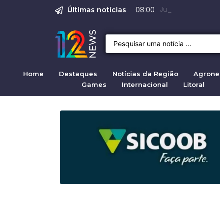
Emprego em Bragan
Empregos em Braga
Justiça de SP reje
Crise migratória
Projeto de Lei 47
07:00
Últimas notícias
Home
Destaques
Notícias da Região
Agrone
Games
Internacional
Litoral