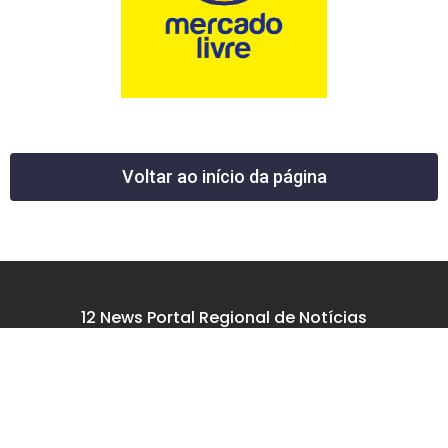
Voltar ao início da página
12 News Portal Regional de Notícias
CNPJ 40.440.219.0001-26
Rua República do Iraque, 40
Jd. Osvaldo Cruz
São José dos Campos – SP
tel: (12) 99605-5779