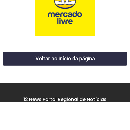
Voltar ao início da página
12 News Portal Regional de Notícias
CNPJ 40.440.219.0001-26
Rua República do Iraque, 40
Jd. Osvaldo Cruz
São José dos Campos – SP