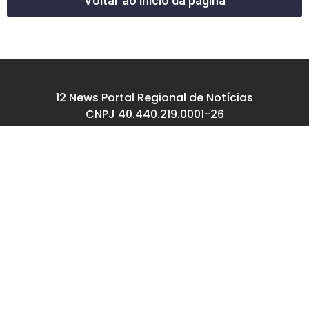
Voltar ao início da página
12 News Portal Regional de Notícias
CNPJ 40.440.219.0001-26
Rua República do Iraque, 40
Jd. Osvaldo Cruz
São José dos Campos – SP
tel: (12) 99605-5779
email: contato@12news.com.br
Chefe de Redação:
Mariana Rodrigues MTB 94740/SP
Jornalista:
Francisco Leandro – MTB 93780/SP
© Copyright 2022-2026 12news