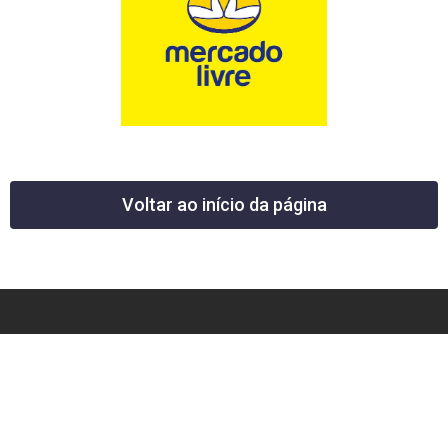
Voltar ao início da página
12 News Portal Regional de Notícias
CNPJ 40.440.219.0001-26
Rua República do Iraque, 40
Jd. Osvaldo Cruz
São José dos Campos – SP