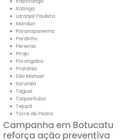
Itaporanga
Itatinga
Laranjal Paulista
Manduri
Paranapanema
Pardinho
Pereiras
Piraju
Porangaba
Pratânia
São Manuel
Sarutaiá
Taguaí
Taquarituba
Tejupá
Torre de Pedra
Campanha em Botucatu
reforça ação preventiva