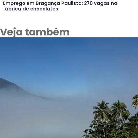
Emprego em Bragança Paulista: 270 vagas na
fábrica de chocolates
Veja também