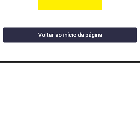
Voltar ao início da página
12 News Portal Regional de Notícias
CNPJ 40.440.219.0001-26
Rua República do Iraque, 40
Jd. Osvaldo Cruz
São José dos Campos – SP
tel: (12) 99605-5779
email: contato@12news.com.br
Chefe de Redação:
Mariana Rodrigues MTB 94740/SP