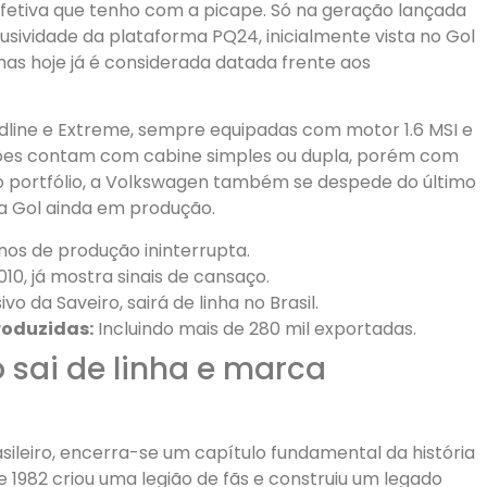
fetiva que tenho com a picape. Só na geração lançada
usividade da plataforma PQ24, inicialmente vista no Gol
mas hoje já é considerada datada frente aos
ndline e Extreme, sempre equipadas com motor 1.6 MSI e
ões contam com cabine simples ou dupla, porém com
do portfólio, a Volkswagen também se despede do último
a Gol ainda em produção.
os de produção ininterrupta.
0, já mostra sinais de cansaço.
ivo da Saveiro, sairá de linha no Brasil.
roduzidas:
Incluindo mais de 280 mil exportadas.
 sai de linha e marca
ileiro, encerra-se um capítulo fundamental da história
1982 criou uma legião de fãs e construiu um legado