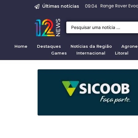
Justiça para mulh
Justiça pela mul
Justiça pela Mul
Quirno destaca di
Range Rover Evoq
09:04
Últimas notícias
Home
Destaques
Notícias da Região
Agrone
Games
Internacional
Litoral