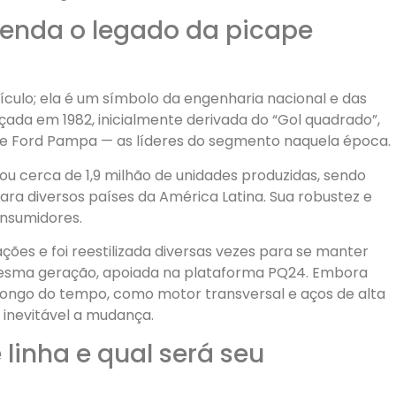
ntenda o legado da picape
culo; ela é um símbolo da engenharia nacional e das
çada em 1982, inicialmente derivada do “Gol quadrado”,
o e Ford Pampa — as líderes do segmento naquela época.
ou cerca de 1,9 milhão de unidades produzidas, sendo
ara diversos países da América Latina. Sua robustez e
onsumidores.
ações e foi reestilizada diversas vezes para se manter
 mesma geração, apoiada na plataforma PQ24. Embora
 longo do tempo, como motor transversal e aços de alta
 inevitável a mudança.
 linha e qual será seu