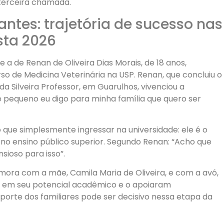
terceira chamada.
ntes: trajetória de sucesso nas
sta 2026
 a de Renan de Oliveira Dias Morais, de 18 anos,
o de Medicina Veterinária na USP. Renan, que concluiu o
da Silveira Professor, em Guarulhos, vivenciou a
e pequeno eu digo para minha família que quero ser
que simplesmente ingressar na universidade: ele é o
 no ensino público superior. Segundo Renan: “Acho que
sioso para isso”.
 mora com a mãe, Camila Maria de Oliveira, e com a avó,
am em seu potencial acadêmico e o apoiaram
orte dos familiares pode ser decisivo nessa etapa da