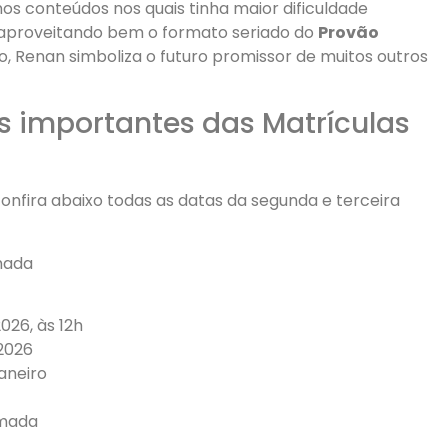
nos conteúdos nos quais tinha maior dificuldade
, aproveitando bem o formato seriado do
Provão
io, Renan simboliza o futuro promissor de muitos outros
as importantes das Matrículas
nfira abaixo todas as datas da segunda e terceira
mada
026, às 12h
/2026
janeiro
amada