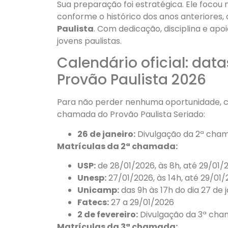
Sua preparação foi estratégica. Ele focou 
conforme o histórico dos anos anteriores
Paulista
. Com dedicação, disciplina e apo
jovens paulistas.
Calendário oficial: dat
Provão Paulista 2026
Para não perder nenhuma oportunidade, co
chamada do Provão Paulista Seriado:
26 de janeiro:
Divulgação da 2ª cha
Matrículas da 2ª chamada:
USP:
de 28/01/2026, às 8h, até 29/01/2
Unesp:
27/01/2026, às 14h, até 29/01
Unicamp:
das 9h às 17h do dia 27 de 
Fatecs:
27 a 29/01/2026
2 de fevereiro:
Divulgação da 3ª ch
Matrículas da 3ª chamada: