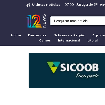
Emprego em Bragan
Empregos em Braga
Justiça de SP rej
Crise migratória
Projeto de Lei 47
07:00
Últimas notícias
Home
Destaques
Notícias da Região
Agrone
Games
Internacional
Litoral