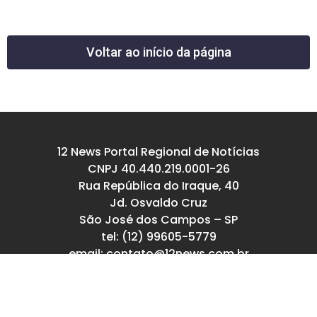
Voltar ao início da página
12 News Portal Regional de Notícias
CNPJ 40.440.219.0001-26
Rua República do Iraque, 40
Jd. Osvaldo Cruz
São José dos Campos – SP
tel: (12) 99605-5779
email: contato@12news.com.br
Chefe de Redação:
Mariana Rodrigues MTB 94740/SP
Jornalista: