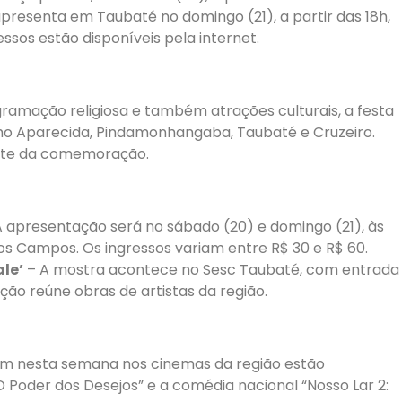
presenta em Taubaté no domingo (21), a partir das 18h,
ssos estão disponíveis pela internet.
amação religiosa e também atrações culturais, a festa
omo Aparecida, Pindamonhangaba, Taubaté e Cruzeiro.
arte da comemoração.
 apresentação será no sábado (20) e domingo (21), às
dos Campos. Os ingressos variam entre R$ 30 e R$ 60.
le’
– A mostra acontece no Sesc Taubaté, com entrada
ição reúne obras de artistas da região.
iam nesta semana nos cinemas da região estão
O Poder dos Desejos” e a comédia nacional “Nosso Lar 2: