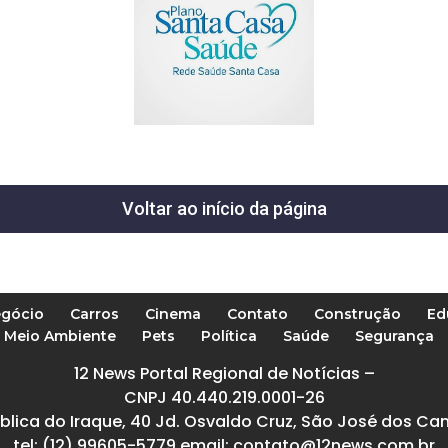
Voltar ao início da página
gócio
Carros
Cinema
Contato
Construção
Ed
Meio Ambiente
Pets
Política
Saúde
Segurança
12 News Portal Regional de Notícias –
CNPJ 40.440.219.0001-26
blica do Iraque, 40 Jd. Osvaldo Cruz, São José dos Ca
tel: (12) 99605-5779 email: contato@12news.com.br