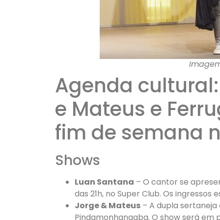
Imagem
Agenda cultural:
e Mateus e Ferr
fim de semana n
Shows
Luan Santana
– O cantor se apresen
das 21h, no Super Club. Os ingressos 
Jorge & Mateus
– A dupla sertaneja 
Pindamonhangaba. O show será em pra