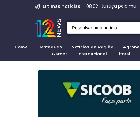
Justiça para mulh
Justiça pela mul
Justiça pela Mul
Quirno destaca di
Operação Sem Des
08:02
Últimas notícias
Home
Destaques
Notícias da Região
Agrone
Games
Internacional
Litoral