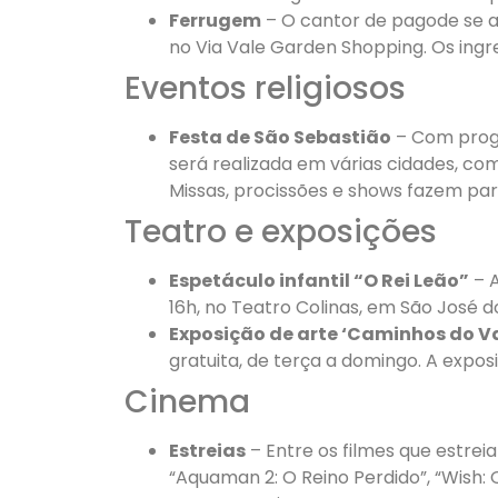
Ferrugem
– O cantor de pagode se a
no Via Vale Garden Shopping. Os ingre
Eventos religiosos
Festa de São Sebastião
– Com progr
será realizada em várias cidades, c
Missas, procissões e shows fazem p
Teatro e exposições
Espetáculo infantil “O Rei Leão”
– A
16h, no Teatro Colinas, em São José 
Exposição de arte ‘Caminhos do Va
gratuita, de terça a domingo. A expos
Cinema
Estreias
– Entre os filmes que estre
“Aquaman 2: O Reino Perdido”, “Wish: 