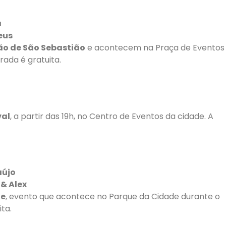
a
eus
rão de São Sebastião
e acontecem na Praça de Eventos
rada é gratuita.
val
, a partir das 19h, no Centro de Eventos da cidade. A
aújo
 & Alex
ue
, evento que acontece no Parque da Cidade durante o
ta.