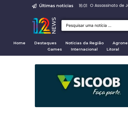
Justiça para mulh
Justiça pela mul
Justiça pela Mul
Quirno destaca di
Range Rover Evo
09:04
Últimas notícias
Home
Destaques
Notícias da Região
Agrone
Games
Internacional
Litoral