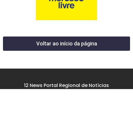
Voltar ao início da página
12 News Portal Regional de Notícias
CNPJ 40.440.219.0001-26
Rua República do Iraque, 40
Jd. Osvaldo Cruz
São José dos Campos – SP
tel: (12) 99605-5779
email: contato@12news.com.br