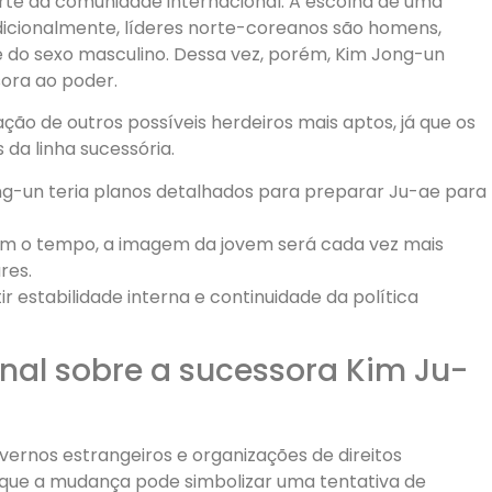
te da comunidade internacional. A escolha de uma
adicionalmente, líderes norte-coreanos são homens,
e do sexo masculino. Dessa vez, porém, Kim Jong-un
sora ao poder.
ção de outros possíveis herdeiros mais aptos, já que os
da linha sucessória.
ng-un teria planos detalhados para preparar Ju-ae para
m o tempo, a imagem da jovem será cada vez mais
res.
 estabilidade interna e continuidade da política
nal sobre a sucessora Kim Ju-
vernos estrangeiros e organizações de direitos
que a mudança pode simbolizar uma tentativa de