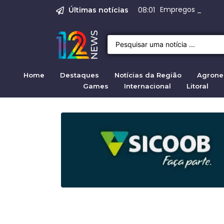
Operação Caraguá 
Empregos em Brag
Produção do melh
Crise migratória
Projeto de Lei 47
08:01
Últimas notícias
Home
Destaques
Notícias da Região
Agrone
Games
Internacional
Litoral