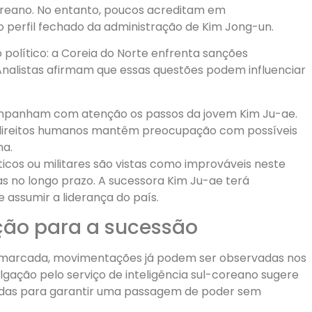
reano. No entanto, poucos acreditam em
 perfil fechado da administração de Kim Jong-un.
 político: a Coreia do Norte enfrenta sanções
 Analistas afirmam que essas questões podem influenciar
ompanham com atenção os passos da jovem Kim Ju-ae.
s direitos humanos mantêm preocupação com possíveis
na.
icos ou militares são vistas como improváveis neste
no longo prazo. A sucessora Kim Ju-ae terá
 assumir a liderança do país.
ção para a sucessão
a marcada, movimentações já podem ser observadas nos
ivulgação pelo serviço de inteligência sul-coreano sugere
idas para garantir uma passagem de poder sem