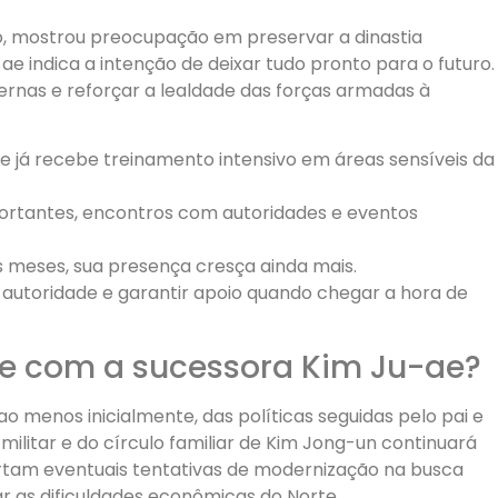
no, mostrou preocupação em preservar a dinastia
e indica a intenção de deixar tudo pronto para o futuro.
ternas e reforçar a lealdade das forças armadas à
e já recebe treinamento intensivo em áreas sensíveis da
ortantes, encontros com autoridades e eventos
s meses, sua presença cresça ainda mais.
 autoridade e garantir apoio quando chegar a hora de
me com a sucessora Kim Ju-ae?
o menos inicialmente, das políticas seguidas pelo pai e
militar e do círculo familiar de Kim Jong-un continuará
artam eventuais tentativas de modernização na busca
ar as dificuldades econômicas do Norte.