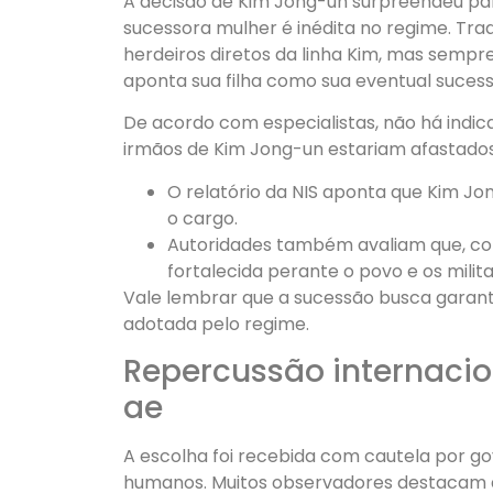
A decisão de Kim Jong-un surpreendeu par
sucessora mulher é inédita no regime. Tr
herdeiros diretos da linha Kim, mas sempr
aponta sua filha como sua eventual suces
De acordo com especialistas, não há indica
irmãos de Kim Jong-un estariam afastados 
O relatório da NIS aponta que Kim Jo
o cargo.
Autoridades também avaliam que, co
fortalecida perante o povo e os milita
Vale lembrar que a sucessão busca garantir
adotada pelo regime.
Repercussão internacio
ae
A escolha foi recebida com cautela por go
humanos. Muitos observadores destacam 