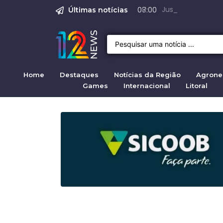
Emprego em Bragan
Empregos em Braga
Justiça de SP rej
Crise migratória
Projeto de Lei 47
07:00
Últimas notícias
Home
Destaques
Notícias da Região
Agrone
Games
Internacional
Litoral