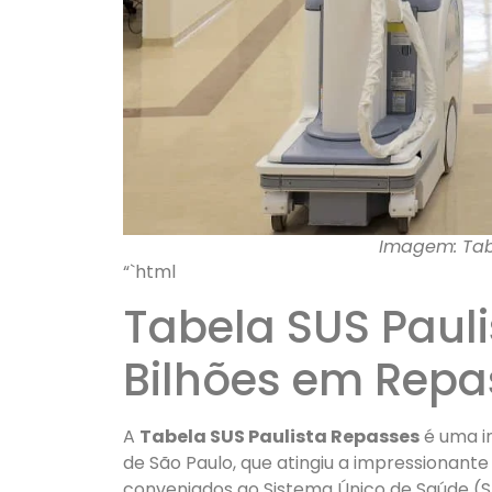
Imagem: Tab
“`html
Tabela SUS Pauli
Bilhões em Repa
A
Tabela SUS Paulista Repasses
é uma in
de São Paulo, que atingiu a impressionante
conveniados ao Sistema Único de Saúde (SU