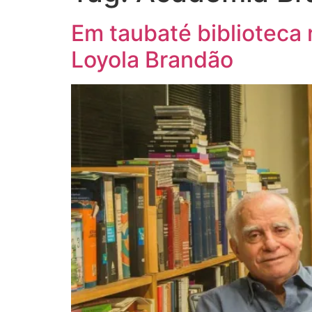
Em taubaté biblioteca 
Loyola Brandão