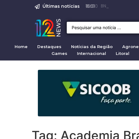
Emprego em Bragan
Empregos em Braga
BNDES aprova R$ 
Justiça de SP rej
Crise migratória
08:00
Últimas notícias
Home
Destaques
Notícias da Região
Agrone
Games
Internacional
Litoral
Tag:
Academia Bra