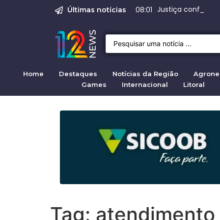
O Assassinato de Je
Justiça confirma p
Prisão de suspei
STF autoriza bus
Range Rover Evoq
08:01
Últimas notícias
Home
Destaques
Notícias da Região
Agrone
Games
Internacional
Litoral
Tag:
atendimento 