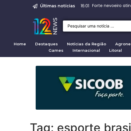
Forte nevoeiro ati
Emprego em Bragan
Empregos em Braga
BNDES aprova R$ 
Justiça de SP rej
Crise migratória
16:01
Últimas notícias
Home
Destaques
Notícias da Região
Agrone
Games
Internacional
Litoral
Tag:
esporte brasi