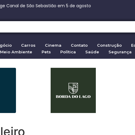
nge Canal de São Sebastião em 5 de agosto
ça Paulista: 270 vagas na fábrica de chocolates
nça Paulista: 270 vagas na fábrica de chocolates
3,7 bi para aviões Embraer no Canadá
eita ação da família de Moraes contra senador
 em Ceuta: 72.000 entram da Marrocos em 2026
gócio
Carros
Cinema
Contato
Construção
E
Meio Ambiente
Pets
Política
Saúde
Segurança
leiro