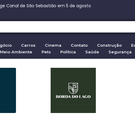
ça Paulista: 270 vagas na fábrica de chocolates
nça Paulista: 270 vagas na fábrica de chocolates
eita ação da família de Moraes contra senador
 em Ceuta: 72.000 entram da Marrocos em 2026
gócio
Carros
Cinema
Contato
Construção
E
Meio Ambiente
Pets
Política
Saúde
Segurança