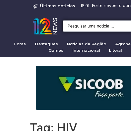
Emprego em Bragan
Empregos em Braga
BND
Justiça de SP rej
Crise migratória
16:01
08:00
Últimas notícias
Home
Destaques
Notícias da Região
Agrone
Games
Internacional
Litoral
Tag:
HIV