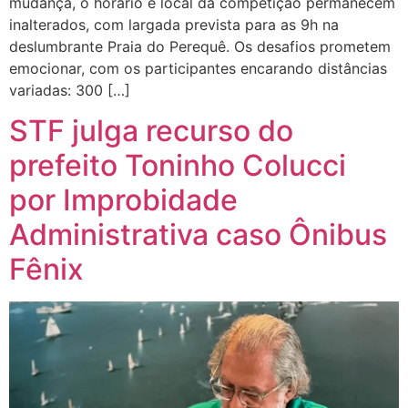
mudança, o horário e local da competição permanecem
inalterados, com largada prevista para as 9h na
deslumbrante Praia do Perequê. Os desafios prometem
emocionar, com os participantes encarando distâncias
variadas: 300 […]
STF julga recurso do
prefeito Toninho Colucci
por Improbidade
Administrativa caso Ônibus
Fênix