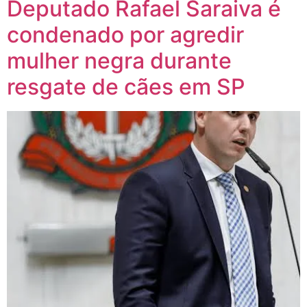
Deputado Rafael Saraiva é
condenado por agredir
mulher negra durante
resgate de cães em SP