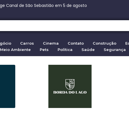
ça Paulista: 270 vagas na fábrica de chocolates
nça Paulista: 270 vagas na fábrica de chocolates
eita ação da família de Moraes contra senador
 em Ceuta: 72.000 entram da Marrocos em 2026
gócio
Carros
Cinema
Contato
Construção
E
Meio Ambiente
Pets
Política
Saúde
Segurança