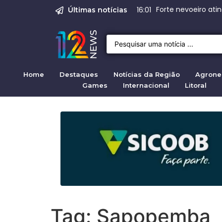
Emprego em Bragan
Empregos em Braga
BNDES aprova R
Justiça de SP rej
Crise migratória
08:00
Últimas notícias
Home
Destaques
Notícias da Região
Agrone
Games
Internacional
Litoral
Tag:
Sapopemba