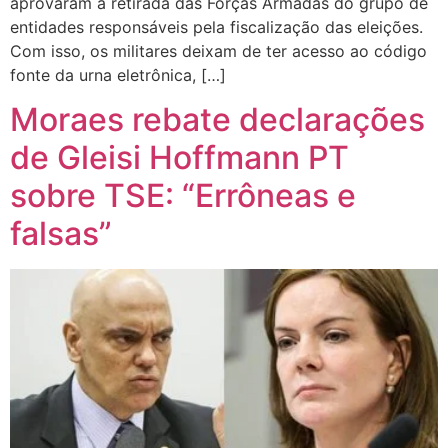
aprovaram a retirada das Forças Armadas do grupo de
entidades responsáveis pela fiscalização das eleições.
Com isso, os militares deixam de ter acesso ao código
fonte da urna eletrônica, […]
Moraes rebate declarações
de Gleisi Hoffmann PT
sobre TSE: “Errôneas e
falsas”