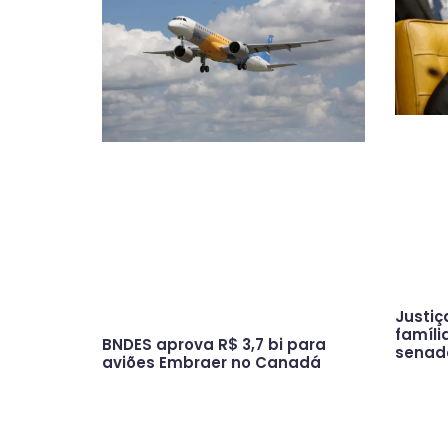
Justiç
famíli
BNDES aprova R$ 3,7 bi para
senad
aviões Embraer no Canadá