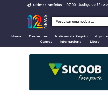
Emprego em Bragan
Empregos em Braga
Justiça de SP rej
Crise migratória
Projeto de Lei 47
07:00
Últimas notícias
Home
Destaques
Notícias da Região
Agrone
Games
Internacional
Litoral