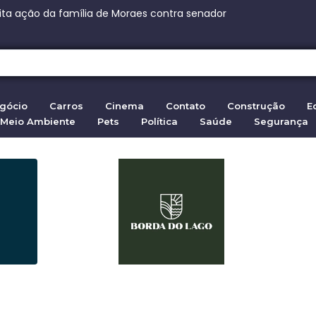
ça Paulista: 270 vagas na fábrica de chocolates
nça Paulista: 270 vagas na fábrica de chocolates
eita ação da família de Moraes contra senador
 em Ceuta: 72.000 entram da Marrocos em 2026
80/2026 pode suspender redes sociais por ordem judicial
gócio
Carros
Cinema
Contato
Construção
E
Meio Ambiente
Pets
Política
Saúde
Segurança