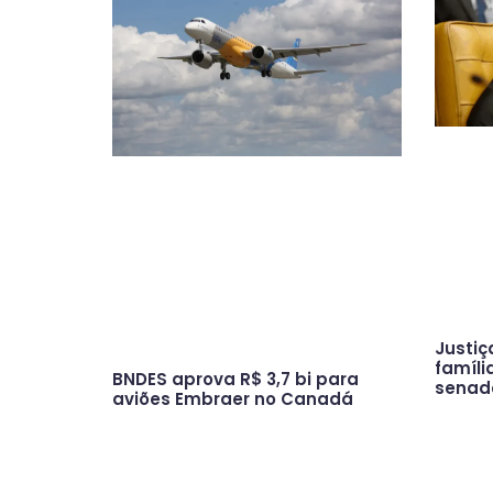
Justiç
famíli
BNDES aprova R$ 3,7 bi para
senad
aviões Embraer no Canadá