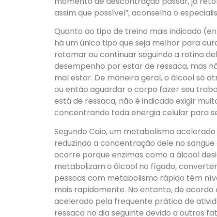
momento de descontração passar, já retom
assim que possível”, aconselha o especialis
Quanto ao tipo de treino mais indicado (en
há um único tipo que seja melhor para cu
retomar ou continuar seguindo a rotina de
desempenho por estar de ressaca, mas não 
mal estar. De maneira geral, o álcool só 
ou então aguardar o corpo fazer seu traba
está de ressaca, não é indicado exigir mui
concentrando toda energia celular para se 
Segundo Caio, um metabolismo acelerado t
reduzindo a concentração dele no sangue 
ocorre porque enzimas como a álcool des
metabolizam o álcool no fígado, converte
pessoas com metabolismo rápido têm nívei
mais rapidamente. No entanto, de acord
acelerado pela frequente prática de ativi
ressaca no dia seguinte devido a outros f