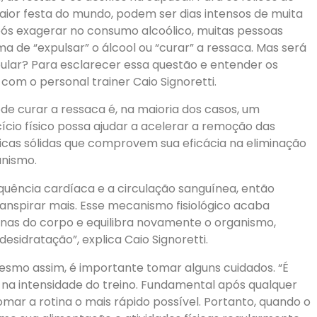
aior festa do mundo, podem ser dias intensos de muita
após exagerar no consumo alcoólico, muitas pessoas
a de “expulsar” o álcool ou “curar” a ressaca. Mas será
ular? Para esclarecer essa questão e entender os
com o personal trainer Caio Signoretti.
ode curar a ressaca é, na maioria dos casos, um
ício físico possa ajudar a acelerar a remoção das
íficas sólidas que comprovem sua eficácia na eliminação
anismo.
equência cardíaca e a circulação sanguínea, então
a transpirar mais. Esse mecanismo fisiológico acaba
xinas do corpo e equilibra novamente o organismo,
esidratação”, explica Caio Signoretti.
 mesmo assim, é importante tomar alguns cuidados. “É
 na intensidade do treino. Fundamental após qualquer
tomar a rotina o mais rápido possível. Portanto, quando o