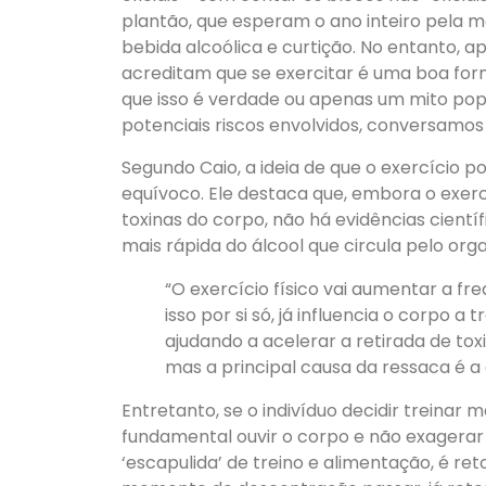
plantão, que esperam o ano inteiro pela m
bebida alcoólica e curtição. No entanto, 
acreditam que se exercitar é uma boa form
que isso é verdade ou apenas um mito pop
potenciais riscos envolvidos, conversamos 
Segundo Caio, a ideia de que o exercício p
equívoco. Ele destaca que, embora o exerc
toxinas do corpo, não há evidências cient
mais rápida do álcool que circula pelo org
“O exercício físico vai aumentar a fr
isso por si só, já influencia o corpo 
ajudando a acelerar a retirada de to
mas a principal causa da ressaca é a d
Entretanto, se o indivíduo decidir treinar
fundamental ouvir o corpo e não exagerar
‘escapulida’ de treino e alimentação, é re