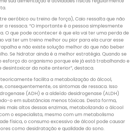
e sua alimentação e atividades físicas regularmente
ta.
tre aeróbico ou treino de força), Caio ressalta que não
rar a ressaca. “O importante é a pessoa simplesmente
la. O que pode acontecer é que ela vai ter uma perda de
vai ter um treino melhor ou pior para ela curar esse
atrapalha e não existe solução melhor do que não beber
lho. Se hidratar ainda é a melhor estratégia. Quando se
to esforço do organismo porque ele já está trabalhando e
desintoxicar da noite anterior”, destaca.
eoricamente facilita a metabolização do álcool,
e, consequentemente, os sintomas de ressaca. Isso
idrogenase (ADH) e a aldeído desidrogenase (ALDH)
ndo-o em substâncias menos tóxicas. Desta forma,
s mais altos dessas enzimas, metabolizando o álcool
o com o especialista, mesmo com um metabolismo
dade física, o consumo excessivo de álcool pode causar
atores como desidratação e qualidade do sono.