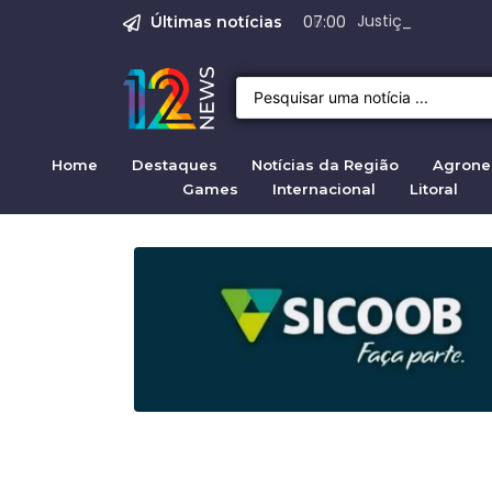
Emprego em Bragan
Empregos em Braga
Justiça de SP reje
Crise migratória
Projeto de Lei 47
07:00
Últimas notícias
Home
Destaques
Notícias da Região
Agrone
Games
Internacional
Litoral