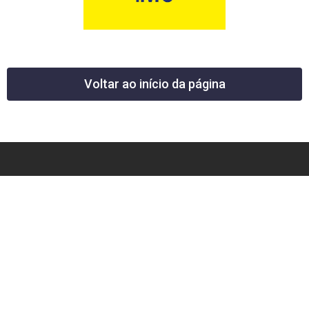
Voltar ao início da página
12 News Portal Regional de Notícias
CNPJ 40.440.219.0001-26
Rua República do Iraque, 40
Jd. Osvaldo Cruz
São José dos Campos – SP
tel: (12) 99605-5779
email: contato@12news.com.br
Chefe de Redação: