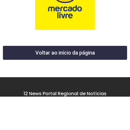
Voltar ao início da página
12 News Portal Regional de Notícias
CNPJ 40.440.219.0001-26
Rua República do Iraque, 40
Jd. Osvaldo Cruz
São José dos Campos – SP
tel: (12) 99605-5779