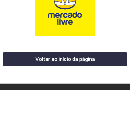
Voltar ao início da página
12 News Portal Regional de Notícias
CNPJ 40.440.219.0001-26
Rua República do Iraque, 40
Jd. Osvaldo Cruz
São José dos Campos – SP