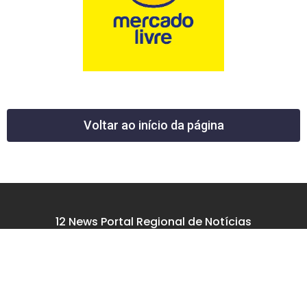
Voltar ao início da página
12 News Portal Regional de Notícias
CNPJ 40.440.219.0001-26
Rua República do Iraque, 40
Jd. Osvaldo Cruz
São José dos Campos – SP
tel: (12) 99605-5779